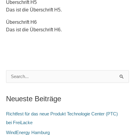
Überschrift H5
Das ist die Überschrift H5.
Überschrift H6
Das ist die Überschrift H6.
S
u
c
Neueste Beiträge
h
e
Richtfest für das neue Produkt Technologie Center (PTC)
n
bei FreiLacke
n
WindEnergy Hamburg