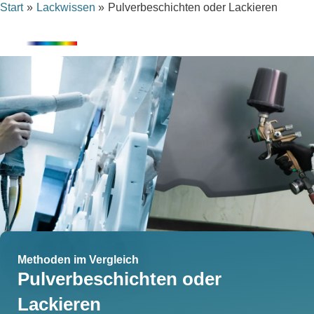
Inhalt
Start
Lackwissen
Pulverbeschichten oder Lackieren
Zum
springen
Inhalt
springen
Methoden im Vergleich
Pulverbeschichten oder
Lackieren