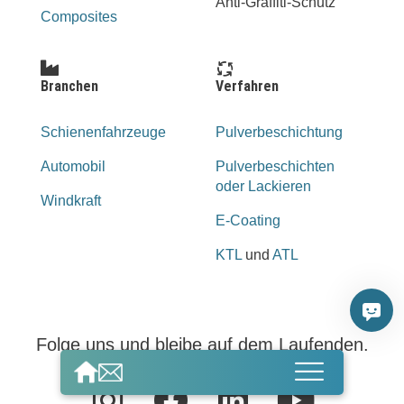
Anti-Graffiti-Schutz
Composites
Branchen
Verfahren
Schienenfahrzeuge
Pulverbeschichtung
Automobil
Pulverbeschichten
oder Lackieren
Windkraft
E-Coating
KTL
und
ATL
Folge uns und bleibe auf dem Laufenden.
I
F
L
Y