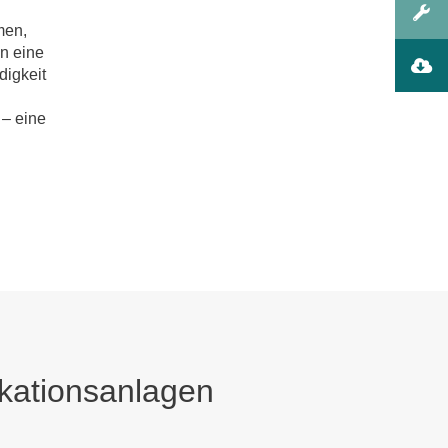
men,
n eine
digkeit
 – eine
kationsanlagen