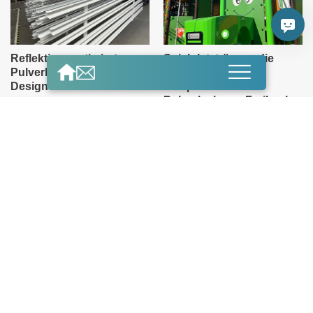
Reflektionsoptimierte
Spielplatzträume, die
Pulverlacke: Effizienz trifft
halten, was sie
Design
versprechen – mit
Pulverlack von FreiLacke
8. September 2025
2. Juli 2025
Downloads