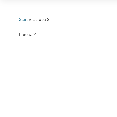
Inhalt
Zum
springen
Inhalt
springen
Start
Europa 2
Europa 2