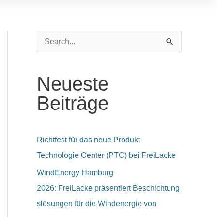
S
u
c
Neueste
h
Beiträge
e
n
n
Richtfest für das neue Produkt
a
Technologie Center (PTC) bei FreiLacke
c
WindEnergy Hamburg
h
2026: FreiLacke präsentiert Beschichtung
:
slösungen für die Windenergie von