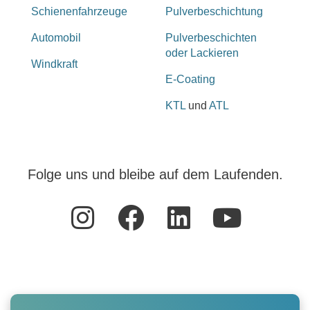
Schienenfahrzeuge
Pulverbeschichtung
Automobil
Pulverbeschichten
oder Lackieren
Windkraft
E-Coating
KTL
und
ATL
Folge uns und bleibe auf dem Laufenden.
I
F
L
Y
n
a
i
o
s
c
n
u
t
e
k
t