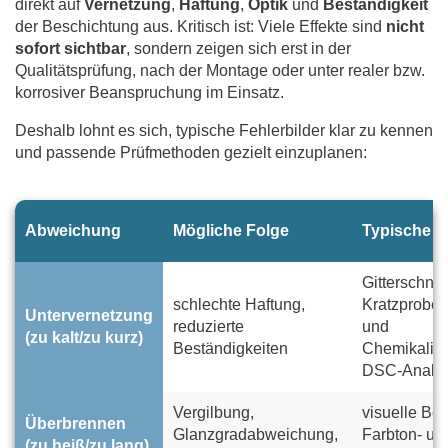
direkt auf
Vernetzung
,
Haftung
,
Optik
und
Beständigkeit
der Beschichtung aus. Kritisch ist: Viele Effekte sind
nicht
sofort sichtbar
, sondern zeigen sich erst in der
Qualitätsprüfung, nach der Montage oder unter realer bzw.
korrosiver Beanspruchung im Einsatz.
Deshalb lohnt es sich, typische Fehlerbilder klar zu kennen
und passende Prüfmethoden gezielt einzuplanen:
Abweichung
Mögliche Folge
Typische P
Gitterschnitt
schlechte Haftung,
Kratzprobe,
Untervernetzung
reduzierte
und
(zu kalt/zu kurz)
Beständigkeiten
Chemikalie
DSC-Analy
Vergilbung,
visuelle Be
Überbrennen
Glanzgradabweichung,
Farbton- un
(zu heiß/zu lang)