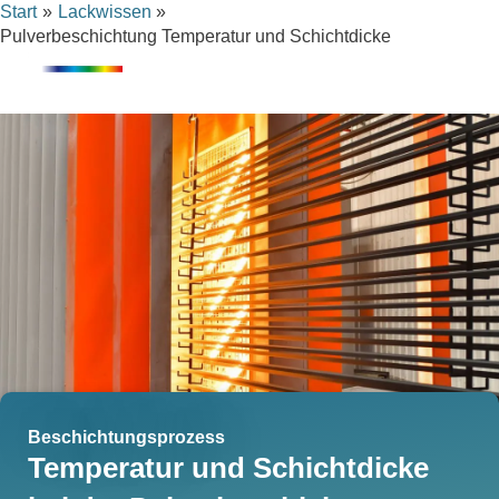
Inhalt
Start
Lackwissen
Zum
springen
Pulverbeschichtung Temperatur und Schichtdicke
Inhalt
springen
Beschichtungsprozess
Temperatur und Schichtdicke