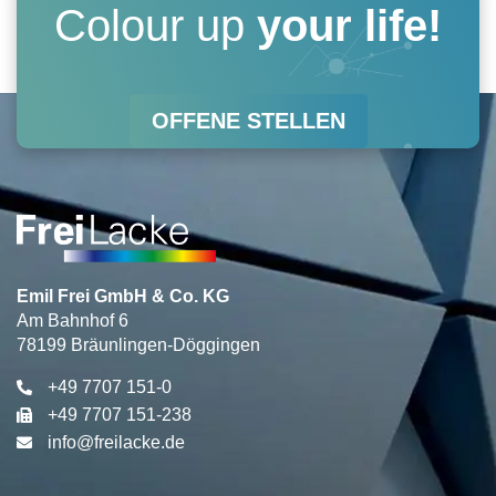
a
b
e
u
Colour up
your life!
g
o
d
b
r
o
i
e
OFFENE STELLEN
a
k
n
m
Emil Frei GmbH & Co. KG
Am Bahnhof 6
78199 Bräunlingen-Döggingen
+49 7707 151-0
+49 7707 151-238
info@freilacke.de