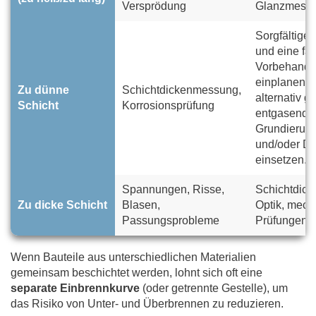
Versprödung
Glanzmess
Sorgfältige
und eine fa
Vorbehandl
einplanen o
Zu dünne
Schichtdickenmessung,
alternativ gu
Schicht
Korrosionsprüfung
entgasende
Grundierun
und/oder D
einsetzen.
Spannungen, Risse,
Schichtdic
Zu dicke Schicht
Blasen,
Optik, mech
Passungsprobleme
Prüfungen
Wenn Bauteile aus unterschiedlichen Materialien
gemeinsam beschichtet werden, lohnt sich oft eine
separate Einbrennkurve
(oder getrennte Gestelle), um
das Risiko von Unter- und Überbrennen zu reduzieren.