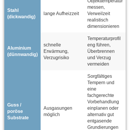
Objekttemperatur
messen,
Stahl
lange Aufheizzeit
Verweilzeit
(dickwandig)
realistisch
dimensionieren
Temperaturprofil
schnelle
eng führen,
Aluminium
Erwärmung,
Überbrennen
(dünnwandig)
Verzugrisiko
und Verzug
vermeiden
Sorgfältiges
Tempern und
eine
fachgerechte
Vorbehandlung
Guss /
Ausgasungen
einplanen oder
poröse
möglich
alternativ gut
Substrate
entgasende
Grundierungen