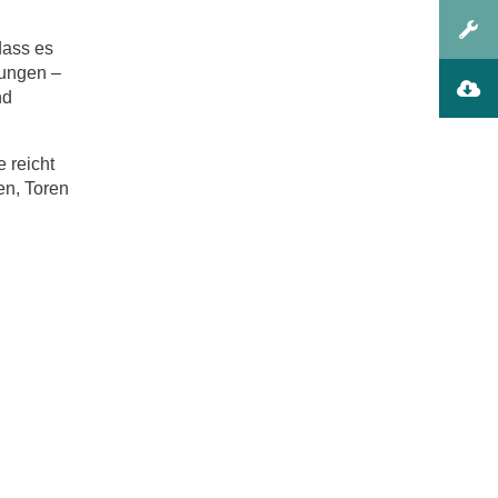
dass es
sungen –
nd
 reicht
en, Toren