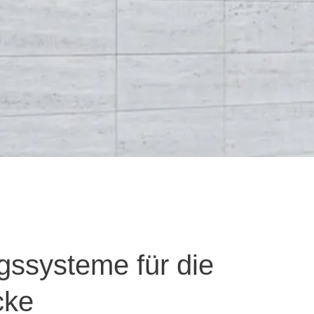
gssysteme für die
cke