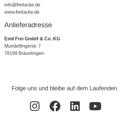
info@freilacke.de
www.freilacke.de
Anlieferadresse
Emil Frei GmbH & Co. KG
Mundelfingerstr. 7
78199 Bräunlingen
Folge uns und bleibe auf dem Laufenden.
I
F
L
Y
n
a
i
o
s
c
n
u