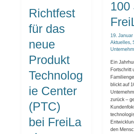
100 
Center
Richtfest
(PTC)
Frei
bei FreiLacke
für das
19. Janua
neue
Aktuelles
,
Unterneh
Produkt
Ein Jahrhu
Fortschritt
Technolog
Familienge
blickt auf 
ie Center
Unternehm
zurück – g
(PTC)
Kundenfok
technologi
bei FreiLa
Entwicklun
den Mens