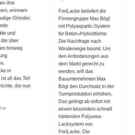
en ihre
ern, erinnern
FreiLacke beliefert die
mutige Gründer,
Firmengruppe Max Bögl
ende
mit Polyaspartic-System
te und
für Beton-/Hybridtürme
die über
Die Nachfrage nach
nen hinweg
Windenergie boomt. Um
tung
den Anforderungen aus
n.
dem Markt gerecht zu
cke in
werden, will das
st all das Teil
Bauunternehmen Max
hichte, die nun
Bögl den Durchsatz in der
Turmproduktion erhöhen.
Das gelingt ab sofort mit
n »
einem besonders schnell
härtenden Polyurea-
Lacksystem von
FreiLacke. Die