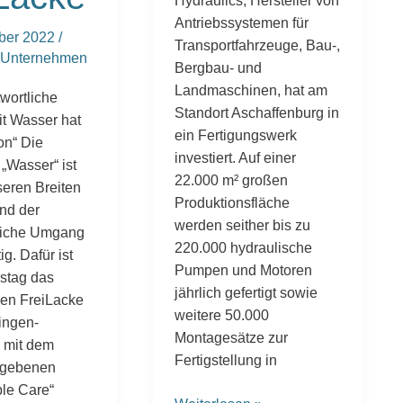
Hydraulics, Hersteller von
Antriebssystemen für
ber 2022
/
Transportfahrzeuge, Bau-,
Unternehmen
Bergbau- und
Landmaschinen, hat am
wortliche
Standort Aschaffenburg in
t Wasser hat
ein Fertigungswerk
ion“ Die
investiert. Auf einer
„Wasser“ ist
22.000 m² großen
seren Breiten
Produktionsfläche
und der
werden seither bis zu
liche Umgang
220.000 hydraulische
ig. Dafür ist
Pumpen und Motoren
stag das
jährlich gefertigt sowie
en FreiLacke
weitere 50.000
ingen-
Montagesätze zur
 mit dem
Fertigstellung in
ergebenen
le Care“