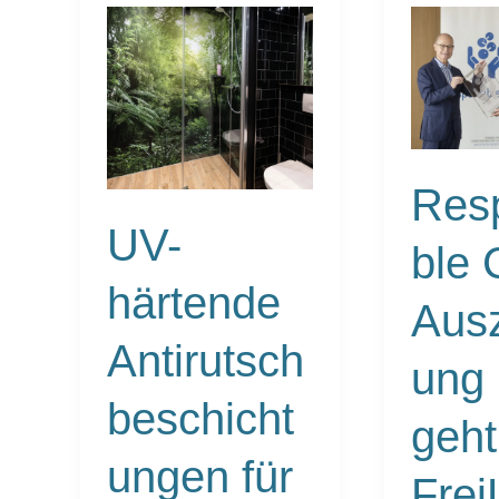
UV-
Responsib
härtende
Care-
Antirutschbeschichtungen
Auszeichn
für
2020
diverse
geht
Anwendungsbereiche
an
FreiLacke
Res
UV-
ble 
härtende
Aus
Antirutsch
ung
beschicht
geht
ungen für
Frei