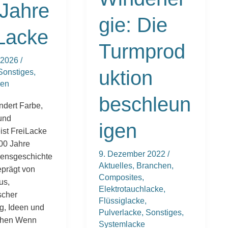
Jahre
gie: Die
Lacke
Turmprod
r 2026
/
uktion
Sonstiges
,
men
beschleun
ndert Farbe,
 und
igen
ist FreiLacke
100 Jahre
9. Dezember 2022
/
ensgeschichte
Aktuelles
,
Branchen
,
eprägt von
Composites
,
us,
Elektrotauchlacke
,
scher
Flüssiglacke
,
g, Ideen und
Pulverlacke
,
Sonstiges
,
chen Wenn
Systemlacke