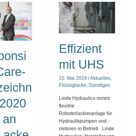
le
Effizient
mit
ung
UHS
Effizient
ponsi
mit UHS
Care-
10. Mai 2019
/
Aktuelles
,
zeichn
Flüssiglacke
,
Sonstiges
Linde Hydraulics nimmt
 2020
flexible
Roboterlackieranlage für
 an
Hydraulikpumpen und -
motoren in Betrieb Linde
Lacke