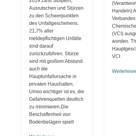
2019 zählt Stolpern,
(Verantwor
Ausrutschen und Stürzen
Handeln) 
zu den Schwerpunkten
Verbandes
des Unfallgeschehens.
Chemischen
21,7% aller
(VCI) ausg
meldepflichtigen Unfälle
worden. T
sind darauf
Hauptgesch
zurückzuführen. Stürze
VCI
sind mit großem Abstand
auch die
Weiterlese
Hauptunfallursache in
privaten Haushalten.
Umso wichtiger ist es, die
Gefahrenquellen deutlich
zu minimieren.Die
Beschaffenheit von
Bodenbelägen spielt