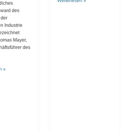
Weiterlesen »
tliches
Award des
 der
 Industrie
ezeichnet
homas Mayer,
äftsführer des
n »