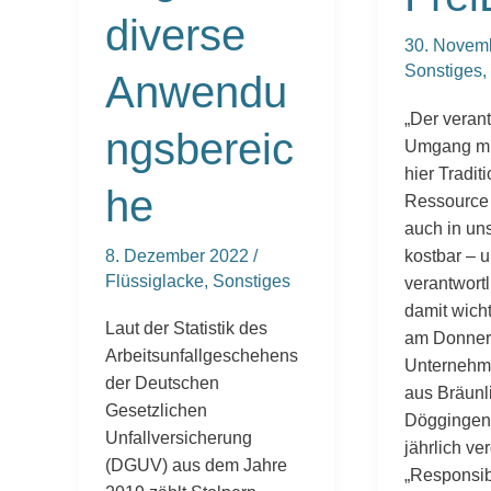
diverse
30. Novem
Sonstiges
,
Anwendu
„Der verant
ngsbereic
Umgang mi
hier Tradit
he
Ressource 
auch in un
kostbar – 
8. Dezember 2022
/
Flüssiglacke
,
Sonstiges
verantwort
damit wicht
Laut der Statistik des
am Donner
Arbeitsunfallgeschehens
Unternehm
der Deutschen
aus Bräunl
Gesetzlichen
Döggingen
Unfallversicherung
jährlich v
(DGUV) aus dem Jahre
„Responsib