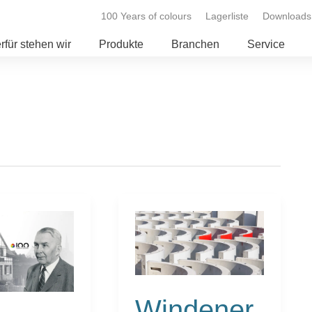
100 Years of colours
Lagerliste
Downloads
rfür stehen wir
Produkte
Branchen
Service
Windenergie:
Die
Turmproduktion
beschleunigen
Windener