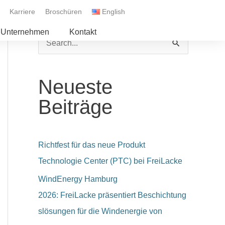
Karriere
Broschüren
English
Unternehmen
Kontakt
S
u
c
Neueste
h
Beiträge
e
n
n
Richtfest für das neue Produkt
a
Technologie Center (PTC) bei FreiLacke
c
WindEnergy Hamburg
h
2026: FreiLacke präsentiert Beschichtung
:
slösungen für die Windenergie von