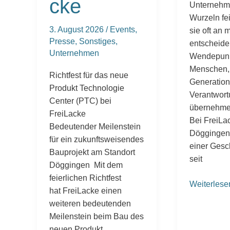
cke
Unternehm
Wurzeln fei
3. August 2026
/
Events
,
sie oft an 
Presse
,
Sonstiges
,
entscheid
Unternehmen
Wendepunk
Menschen, 
Richtfest für das neue
Generatio
Produkt Technologie
Verantwor
Center (PTC) bei
übernehme
FreiLacke
Bei FreiLa
Bedeutender Meilenstein
Döggingen i
für ein zukunftsweisendes
einer Gesc
Bauprojekt am Standort
seit
Döggingen Mit dem
feierlichen Richtfest
Weiterlese
hat FreiLacke einen
weiteren bedeutenden
Meilenstein beim Bau des
neuen Produkt