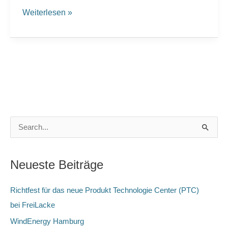
Weiterlesen »
S
u
c
Neueste Beiträge
h
e
Richtfest für das neue Produkt Technologie Center (PTC)
n
bei FreiLacke
n
WindEnergy Hamburg