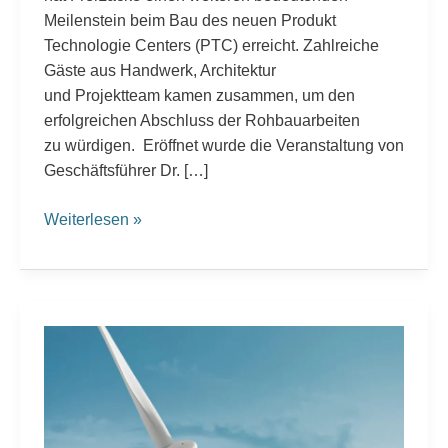
Meilenstein beim Bau des neuen Produkt
Technologie Centers (PTC) erreicht. Zahlreiche
Gäste aus Handwerk, Architektur
und Projektteam kamen zusammen, um den
erfolgreichen Abschluss der Rohbauarbeiten
zu würdigen. Eröffnet wurde die Veranstaltung von
Geschäftsführer Dr. […]
Weiterlesen »
WindEnergy Hamburg
2026: FreiLacke präsentiert Beschichtungslösungen
für
die
Windenergie