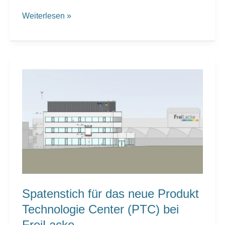
Weiterlesen »
Spatenstich
für
das
neue
Produkt
Technologie
Center
(PTC)
bei
FreiLacke
Spatenstich für das neue Produkt
Technologie Center (PTC) bei
FreiLacke