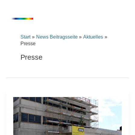
Inhalt
Zum
springen
Inhalt
springen
Start
News Beitragsseite
Aktuelles
Presse
Presse
Richtfest
für
das
neue
Produkt