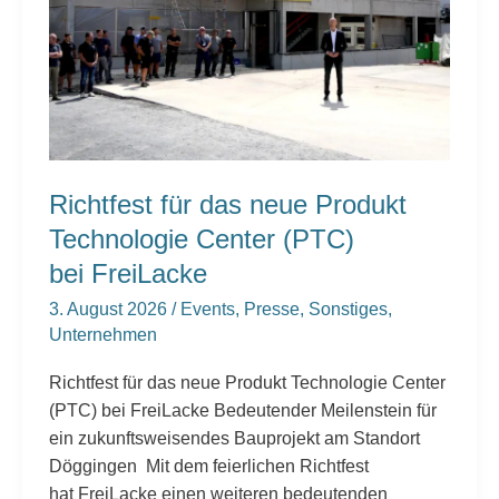
Technologie
Center
(PTC)
bei FreiLacke
Richtfest für das neue Produkt
Technologie Center (PTC)
bei FreiLacke
3. August 2026
/
Events
,
Presse
,
Sonstiges
,
Unternehmen
Richtfest für das neue Produkt Technologie Center
(PTC) bei FreiLacke Bedeutender Meilenstein für
ein zukunftsweisendes Bauprojekt am Standort
Döggingen Mit dem feierlichen Richtfest
hat FreiLacke einen weiteren bedeutenden