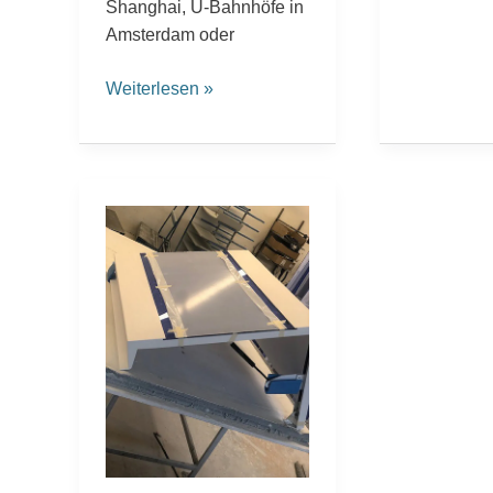
Shanghai, U-Bahnhöfe in
Amsterdam oder
Weiterlesen »
FreiLacke
bringt
styrolreduzierte
Gelcoats
zur
Marktreife