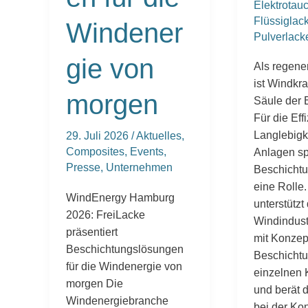
Elektrotau
Flüssiglac
Windener
Pulverlack
gie von
Als regene
ist Windkra
morgen
Säule der 
Für die Eff
Langlebigk
29. Juli 2026
/
Aktuelles
,
Composites
,
Events
,
Anlagen sp
Presse
,
Unternehmen
Beschichtu
eine Rolle.
WindEnergy Hamburg
unterstützt
2026: FreiLacke
Windindust
präsentiert
mit Konzept
Beschichtungslösungen
Beschichtu
für die Windenergie von
einzelnen
morgen Die
und berät d
Windenergiebranche
bei der Kon