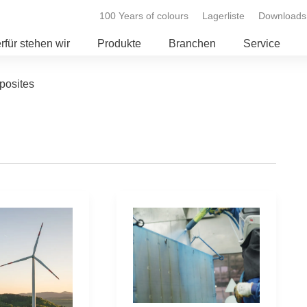
100 Years of colours
Lagerliste
Downloads
rfür stehen wir
Produkte
Branchen
Service
osites
ungslösungen
Wirtschaftliche
gen
und
t
nachhaltige
Lösungen