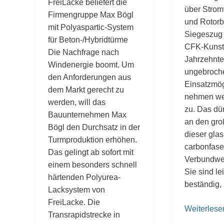
FreiLacke beliefert die
über Strom
Firmengruppe Max Bögl
und Rotorbl
mit Polyaspartic-System
Siegeszug
für Beton-/Hybridtürme
CFK-Kunstst
Die Nachfrage nach
Jahrzehnt
Windenergie boomt. Um
ungebroche
den Anforderungen aus
Einsatzmög
dem Markt gerecht zu
nehmen wei
werden, will das
zu. Das dür
Bauunternehmen Max
an den gro
Bögl den Durchsatz in der
dieser glas
Turmproduktion erhöhen.
carbonfase
Das gelingt ab sofort mit
Verbundwer
einem besonders schnell
Sie sind le
härtenden Polyurea-
beständig,
Lacksystem von
FreiLacke. Die
Weiterlese
Transrapidstrecke in