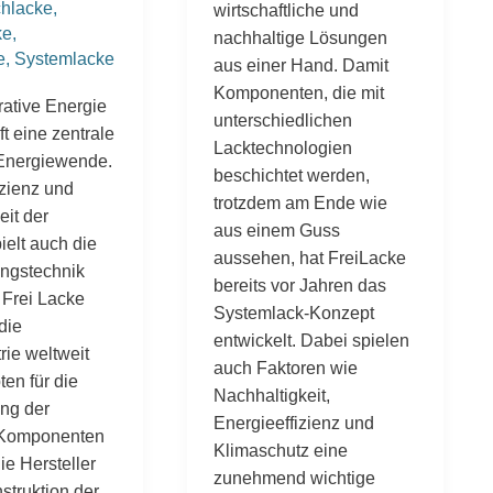
chlacke
,
wirtschaftliche und
ke
,
nachhaltige Lösungen
e
,
Systemlacke
aus einer Hand. Damit
Komponenten, die mit
rative Energie
unterschiedlichen
ft eine zentrale
Lacktechnologien
Energiewende.
beschichtet werden,
izienz und
trotzdem am Ende wie
eit der
aus einem Guss
ielt auch die
aussehen, hat FreiLacke
ngstechnik
bereits vor Jahren das
 Frei Lacke
Systemlack-Konzept
 die
entwickelt. Dabei spielen
rie weltweit
auch Faktoren wie
en für die
Nachhaltigkeit,
ng der
Energieeffizienz und
 Komponenten
Klimaschutz eine
ie Hersteller
zunehmend wichtige
struktion der