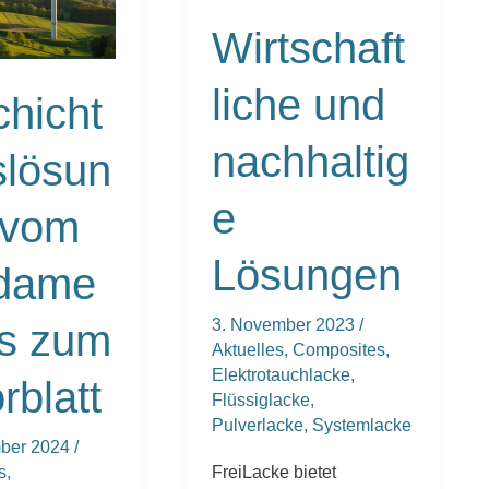
Wirtschaft
liche und
hicht
nachhaltig
slösun
e
 vom
Lösungen
dame
3. November 2023
/
is zum
Aktuelles
,
Composites
,
Elektrotauchlacke
,
rblatt
Flüssiglacke
,
Pulverlacke
,
Systemlacke
mber 2024
/
FreiLacke bietet
s
,