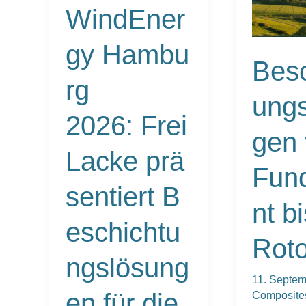
WindEner
morgen
gy Hambu
Besc
rg
ung
2026: Frei
gen
Lacke prä
Fun
sentiert B
nt b
eschichtu
Roto
ngslösung
11. Septe
en für die
Composite