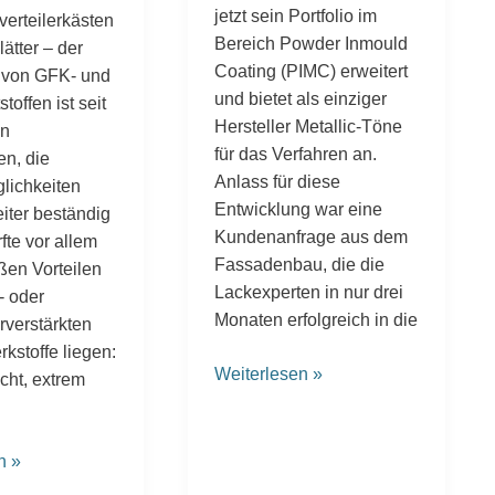
jetzt sein Portfolio im
verteilerkästen
Bereich Powder Inmould
ätter – der
Coating (PIMC) erweitert
 von GFK- und
und bietet als einziger
offen ist seit
Hersteller Metallic-Töne
en
für das Verfahren an.
n, die
Anlass für diese
lichkeiten
Entwicklung war eine
ter beständig
Kundenanfrage aus dem
fte vor allem
Fassadenbau, die die
ßen Vorteilen
Lackexperten in nur drei
- oder
Monaten erfolgreich in die
rverstärkten
kstoffe liegen:
Weiterlesen »
icht, extrem
n »