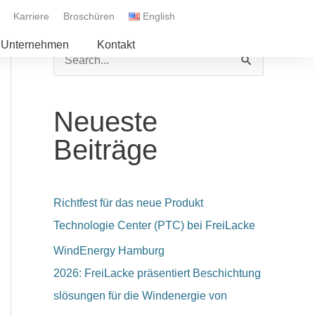
Karriere
Broschüren
English
Unternehmen
Kontakt
S
u
c
Neueste
h
Beiträge
e
n
n
Richtfest für das neue Produkt
a
Technologie Center (PTC) bei FreiLacke
c
WindEnergy Hamburg
h
2026: FreiLacke präsentiert Beschichtung
:
slösungen für die Windenergie von