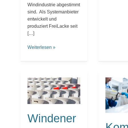
Windindustrie abgestimmt
sind. Als Systemanbieter
entwickelt und
produziert FreiLacke seit
[…]
Weiterlesen »
Windenergie:
Komplettl
Die
für
Turmproduktion
Composite
beschleunigen
Windener
Komp