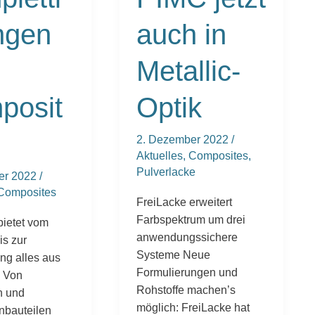
ngen
auch in
Metallic-
posit
Optik
2. Dezember 2022
/
Aktuelles
,
Composites
,
Pulverlacke
er 2022
/
Composites
FreiLacke erweitert
Farbspektrum um drei
bietet vom
anwendungssichere
is zur
Systeme Neue
ng alles aus
Formulierungen und
d Von
Rohstoffe machen’s
n und
möglich: FreiLacke hat
nbauteilen