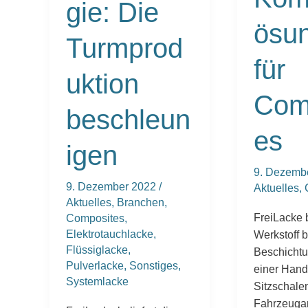
gie: Die
ösu
Turmprod
für
uktion
Com
beschleun
es
igen
9. Dezemb
9. Dezember 2022
/
Aktuelles
,
Aktuelles
,
Branchen
,
FreiLacke 
Composites
,
Elektrotauchlacke
,
Werkstoff b
Flüssiglacke
,
Beschichtu
Pulverlacke
,
Sonstiges
,
einer Han
Systemlacke
Sitzschale
Fahrzeuga