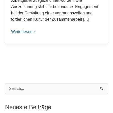
Arbeitgeber ausgezeichnet worden. Die
Auszeichnung steht für besonderes Engagement
bei der Gestaltung einer vertrauensvollen und
förderlichen Kultur der Zusammenarbeit […]
Weiterlesen »
S
u
c
Neueste Beiträge
h