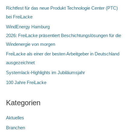
e
Richtfest für das neue Produkt Technologie Center (PTC)
n
bei FreiLacke
n
WindEnergy Hamburg
a
2026: FreiLacke präsentiert Beschichtungslösungen für die
c
Windenergie von morgen
h
FreiLacke als einer der besten Arbeitgeber in Deutschland
:
ausgezeichnet
Systemlack-Highlights im Jubiläumsjahr
100 Jahre FreiLacke
Kategorien
Aktuelles
Branchen