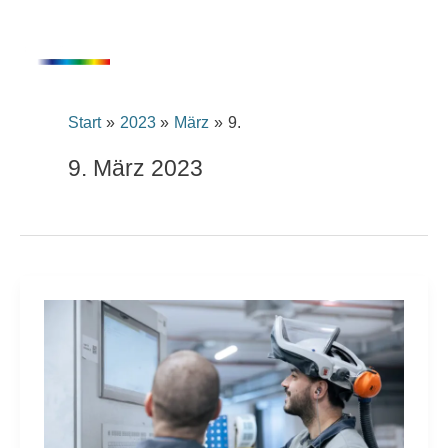
Inhalt
Zum
springen
Inhalt
springen
Start
2023
März
9.
9. März 2023
FreiLacke
erhält
Great
Place
to
Work®