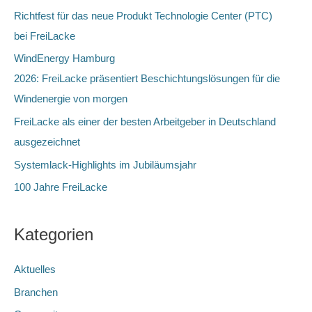
e
Richtfest für das neue Produkt Technologie Center (PTC)
n
bei FreiLacke
n
WindEnergy Hamburg
a
2026: FreiLacke präsentiert Beschichtungslösungen für die
c
Windenergie von morgen
h
FreiLacke als einer der besten Arbeitgeber in Deutschland
:
ausgezeichnet
Systemlack-Highlights im Jubiläumsjahr
100 Jahre FreiLacke
Kategorien
Aktuelles
Branchen