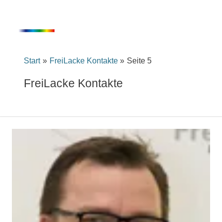
Inhalt
Zum
springen
Inhalt
springen
Start
FreiLacke Kontakte
Seite 5
FreiLacke Kontakte
Tobias
Cordes