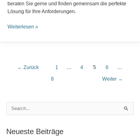
beraten Sie gerne und finden gemeinsam die perfekte
Lösung für Ihre Anforderungen.
Weiterlesen »
←
Zurück
1
…
4
5
6
…
8
Weiter
→
S
u
c
Neueste Beiträge
h