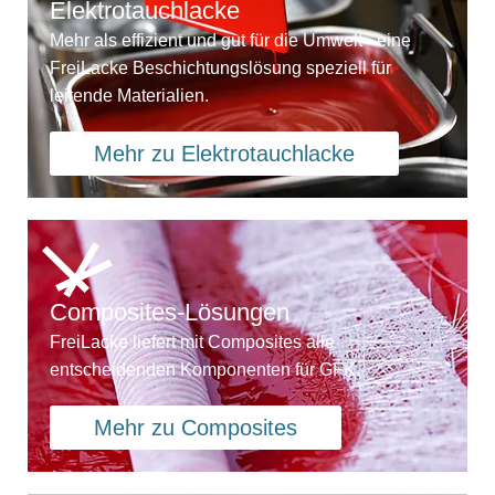
Elektrotauchlacke
Mehr als effizient und gut für die Umwelt - eine
FreiLacke Beschichtungslösung speziell für
leitende Materialien.
Mehr zu Elektrotauchlacke
Composites-Lösungen
FreiLacke liefert mit Composites alle
entscheidenden Komponenten für GFK.
Mehr zu Composites