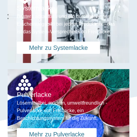
Systemlacke
Bester Lackaufbau und ein durchgehendes
Erscheinungsbild bei jedem Produktmix - das
ist das System-Versprechen von FreiLacke.
Mehr zu Systemlacke
Pulverlacke
Lösemittelfrei, modern, umweltfreundlich -
Pulverlacke von FreiLacke, ein
Beschichtungssystem für die Zukunft.
Mehr zu Pulverlacke