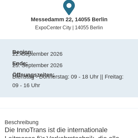
Messedamm 22, 14055 Berlin
ExpoCenter City | 14055 Berlin
Beginn:
22. September 2026
Ende:
25. September 2026
Öffnungszeiten:
Dienstag - Donnerstag: 09 - 18 Uhr || Freitag:
09 - 16 Uhr
Beschreibung
Die InnoTrans ist die internationale