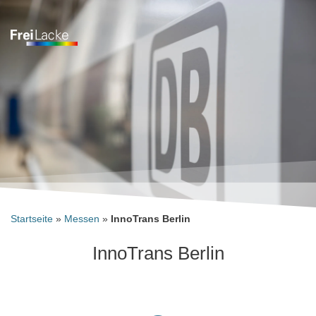
Inhalt
Zum
springen
Inhalt
springen
Startseite
»
Messen
»
InnoTrans Berlin
InnoTrans Berlin