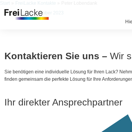
Inhalt
Start
FreiLacke Kontakte
Peter Lobendank
Zum
springen
Inhalt
27. September 2023
springen
Hie
Kontaktieren Sie uns –
Wir s
Sie benötigen eine individuelle Lösung für Ihren Lack? Nehm
finden gemeinsam die perfekte Lösung für Ihre Anforderunge
Ihr direkter Ansprechpartner