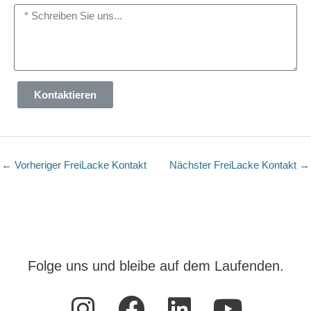
Kontaktieren
←
Vorheriger FreiLacke Kontakt
Nächster FreiLacke Kontakt
→
Folge uns und bleibe auf dem Laufenden.
I
F
L
Y