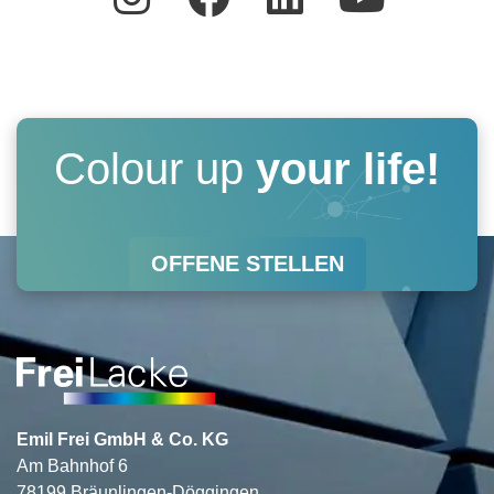
n
a
i
o
s
c
n
u
t
e
k
t
a
b
e
u
Colour up
your life!
g
o
d
b
r
o
i
e
OFFENE STELLEN
a
k
n
m
Emil Frei GmbH & Co. KG
Am Bahnhof 6
78199 Bräunlingen-Döggingen