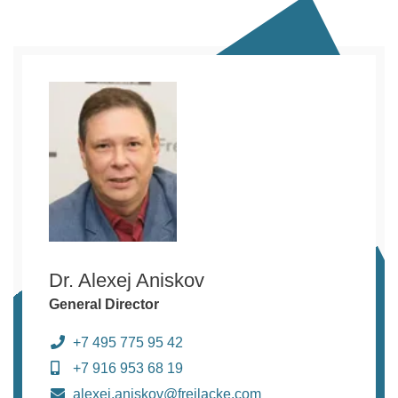
Dr. Alexej Aniskov
General Director
+7 495 775 95 42
+7 916 953 68 19
alexej.aniskov@freilacke.com