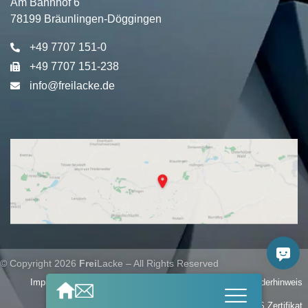
Am Bahnhof 6
78199 Bräunlingen-Döggingen
+49 7707 151-0
+49 7707 151-238
info@freilacke.de
© Copyright 2026
Frei
Lacke – All Rights Reserved
Impressum
Datenschutz
Hinweisgebersystem
*Genderhinweis
Umwelterklärung
EMAS Zertifikat